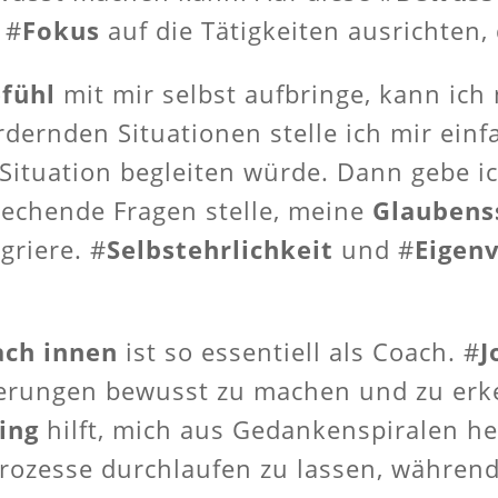
 #
Fokus
auf die Tätigkeiten
ausrichten,
fühl
mit mir selbst aufbringe, kann ich
rdernden Situationen stelle ich mir einf
 Situation begleiten würde. Dann gebe i
rechende Fragen stelle, meine
Glaubens
griere. #
Selbstehrlichkeit
und #
Eigen
ach innen
ist so essentiell als Coach. #
J
derungen bewusst zu machen und zu erke
ing
hilft, mich aus Gedankenspiralen he
Prozesse durchlaufen zu lassen, währen