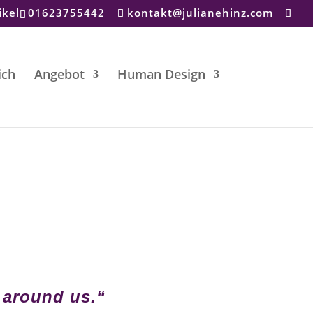
ikel
01623755442
kontakt@julianehinz.com
ich
Angebot
Human Design
 around us.“