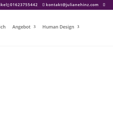
ikel
01623755442
kontakt@julianehinz.com
ich
Angebot
Human Design