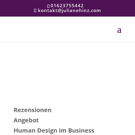
01623755442
kontakt@julianehinz.com
Selbster­kennt­nis durch
Human Design
Rezensionen
Angebot
Human Design im Business